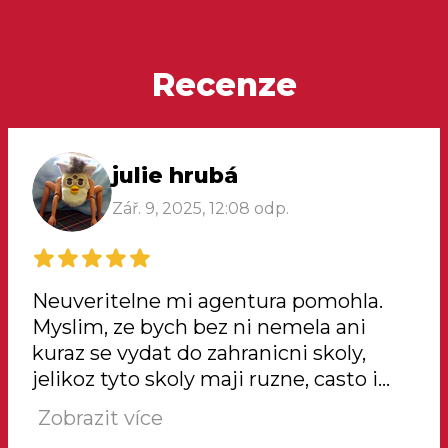
Recenze
julie hrubá
Zář. 9, 2025, 12:08 odp.
Neuveritelne mi agentura pomohla.
Myslim, ze bych bez ni nemela ani
kuraz se vydat do zahranicni skoly,
jelikoz tyto skoly maji ruzne, casto i
slozite, systemy. Spoustu veci bylo
Zobrazit více
zarizeno za me a mela jsem tak vice