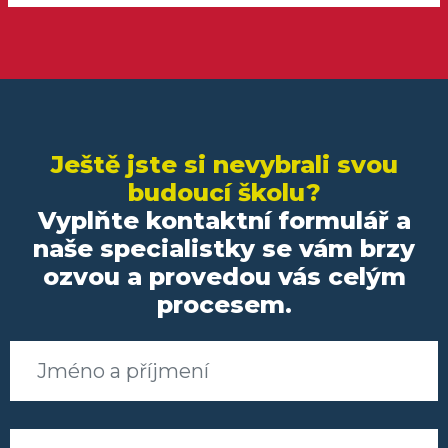
casu a mene stresu, ze delam neco
spatne. Jsem nepopsatelne vdecna za
veskerou pomoc a doporucila bych
agenturu kazdemu, kdo chce do
zahranici a chce mit ve vsem jasno!
Dekuji:)
Ještě jste si nevybrali svou
budoucí školu?
Vyplňte kontaktní formulář a
naše specialistky se vám brzy
ozvou a provedou vás celým
procesem.
Jméno a příjmení
Telefon