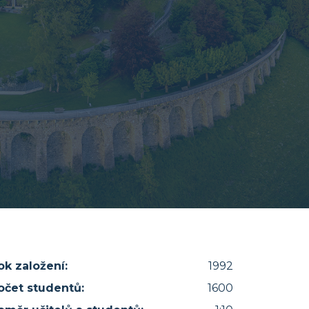
ok založení:
1992
očet studentů:
1600