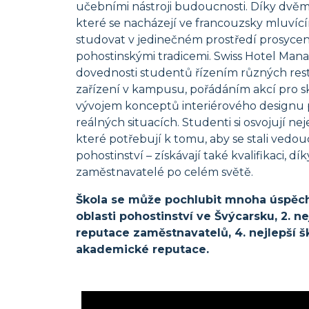
učebními nástroji budoucnosti. Díky dv
které se nacházejí ve francouzsky mluvíc
studovat v jedinečném prostředí prosyce
pohostinskými tradicemi. Swiss Hotel Man
dovednosti studentů řízením různých res
zařízení v kampusu, pořádáním akcí pro 
vývojem konceptů interiérového designu př
reálných situacích. Studenti si osvojují ne
které potřebují k tomu, aby se stali vedou
pohostinství – získávají také kvalifikaci, dík
zaměstnavatelé po celém světě.
Škola se může pochlubit mnoha úspěchy:
oblasti pohostinství ve Švýcarsku, 2. ne
reputace zaměstnavatelů, 4. nejlepší š
akademické reputace.