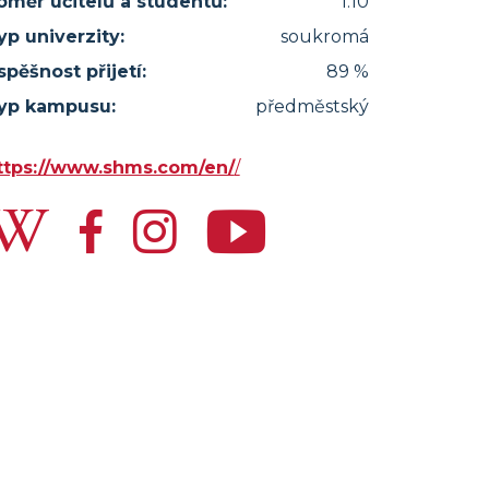
oměr učitelů a studentů:
1:10
yp univerzity:
soukromá
spěšnost přijetí:
89 %
yp kampusu:
předměstský
ttps://www.shms.com/en/
/