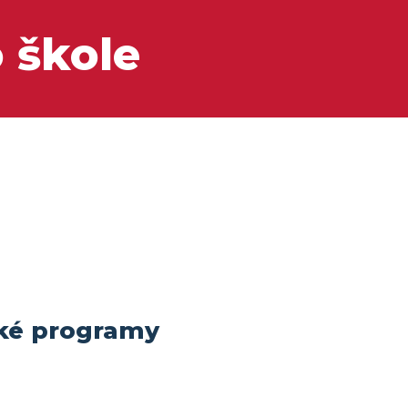
 škole
ké programy