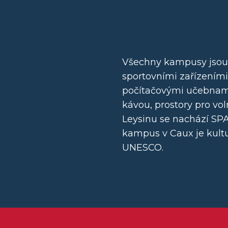
Všechny kampusy jsou
sportovními zařízeními
počítačovými učebnami
kávou, prostory pro vo
Leysinu se nachází SP
kampus v Caux je kult
UNESCO.