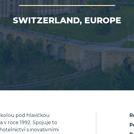
SWITZERLAND, EUROPE
školou pod hlavičkou
R
 v roce 1992. Spojuje to
P
otelnictví s inovativními