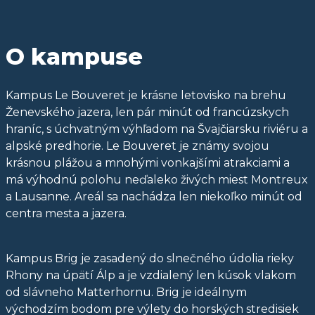
O kampuse
Kampus Le Bouveret je krásne letovisko na brehu
Ženevského jazera, len pár minút od francúzskych
hraníc, s úchvatným výhľadom na Švajčiarsku riviéru a
alpské predhorie. Le Bouveret je známy svojou
krásnou plážou a mnohými vonkajšími atrakciami a
má výhodnú polohu neďaleko živých miest Montreux
a Lausanne. Areál sa nachádza len niekoľko minút od
centra mesta a jazera.
Kampus Brig je zasadený do slnečného údolia rieky
Rhony na úpätí Álp a je vzdialený len kúsok vlakom
od slávneho Matterhornu. Brig je ideálnym
východzím bodom pre výlety do horských stredisiek