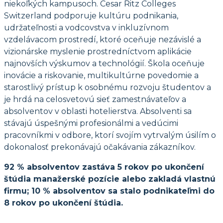
niekoľkých kampusoch. Cesar Ritz Colleges
Switzerland podporuje kultúru podnikania,
udržateľnosti a vodcovstva v inkluzívnom
vzdelávacom prostredí, ktoré oceňuje nezávislé a
vizionárske myslenie prostredníctvom aplikácie
najnovších výskumov a technológií. Škola oceňuje
inovácie a riskovanie, multikultúrne povedomie a
starostlivý prístup k osobnému rozvoju študentov a
je hrdá na celosvetovú sieť zamestnávateľov a
absolventov v oblasti hotelierstva. Absolventi sa
stávajú úspešnými profesionálmi a vedúcimi
pracovníkmi v odbore, ktorí svojím vytrvalým úsilím o
dokonalosť prekonávajú očakávania zákazníkov.
92 % absolventov zastáva 5 rokov po ukončení
štúdia manažerské pozície alebo zakladá vlastnú
firmu; 10 % absolventov sa stalo podnikateľmi do
8 rokov po ukončení štúdia.