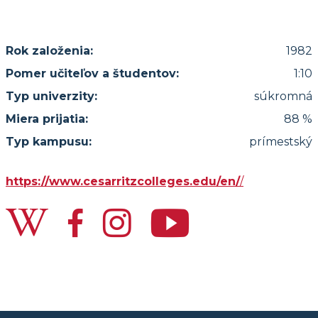
Rok založenia:
1982
Pomer učiteľov a študentov:
1:10
Typ univerzity:
súkromná
Miera prijatia:
88 %
Typ kampusu:
prímestský
https://www.cesarritzcolleges.edu/en/
/