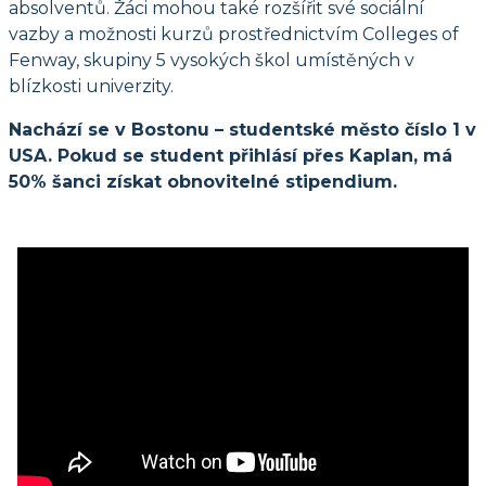
absolventů. Žáci mohou také rozšířit své sociální
vazby a možnosti kurzů prostřednictvím Colleges of
Fenway, skupiny 5 vysokých škol umístěných v
blízkosti univerzity.
Nachází se v Bostonu – studentské město číslo 1 v
USA. Pokud se student přihlásí přes Kaplan, má
50% šanci získat obnovitelné stipendium.